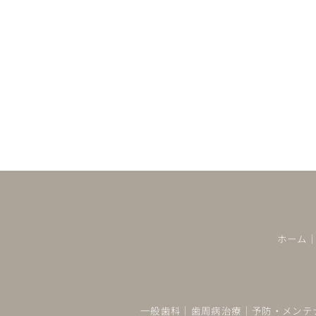
ホーム
一般歯科
｜
歯周病治療
｜
予防・メンテ