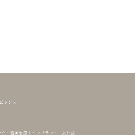
ピックス
ック・審美治療
｜
インプラント
｜
入れ歯