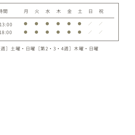
時間
月
火
水
木
金
土
日
祝
13:00
●
●
●
●
●
●
／
／
18:00
●
●
●
●
●
●
／
／
1週］土曜・日曜［第2・3・4週］木曜・日曜