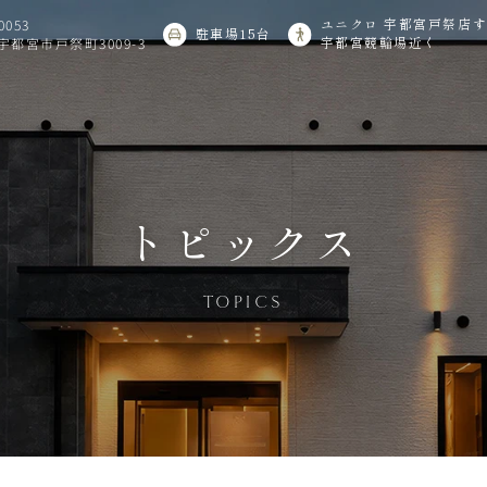
0053
ユニクロ 宇都宮戸祭店
駐車場15台
宇都宮市戸祭町3009-3
宇都宮競輪場近く
トピックス
TOPICS