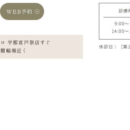
診療
WEB予約
9:00～
14:00～
ロ 宇都宮戸祭店すぐ
休診日：［第
宮競輪場近く