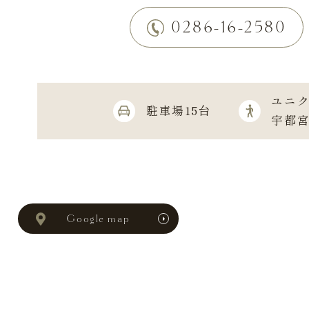
0286-16-2580
ユニク
駐車場15台
宇都
Google map