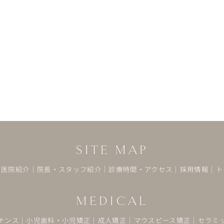
SITE MAP
｜
医院紹介
｜
院長・スタッフ紹介
｜
診療時間・アクセス
｜
採用情報
｜
ト
MEDICAL
ナンス
｜
小児歯科・小児矯正
｜
成人矯正
｜
マウスピース矯正
｜
セラミ